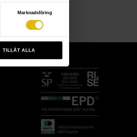
Marknadsföring
TILLÅT ALLA
VSB is affiliated with the
BASTA system