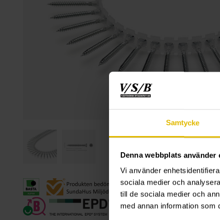
Samtycke
Denna webbplats använder 
Vi använder enhetsidentifierar
sociala medier och analysera 
till de sociala medier och a
med annan information som du 