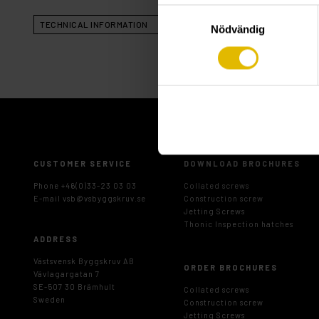
Samtyckesval
TECHNICAL INFORMATION
Nödvändig
CUSTOMER SERVICE
DOWNLOAD BROCHURES
Phone +46(0)33-23 03 03
Collated screws
E-mail
vsb@vsbyggskruv.se
Construction screw
Jetting Screws
Thonic Inspection hatches
ADDRESS
Västsvensk Byggskruv AB
ORDER BROCHURES
Vävlagargatan 7
SE-507 30 Brämhult
Collated screws
Sweden
Construction screw
Jetting Screws