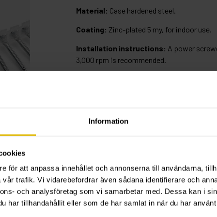
Material:
Case hardened steel.
Coating:
Zinc-plated 5 my, for indoor use.
Installation instructions:
A power screwd
3,000 rpm is recommended.
Sizing:
About 20 pcs/m², screw spacing 20
UNIT GUIDE
Information
D
L
G
Art.no
cookies
3.9
30
22
RB1830
e för att anpassa innehållet och annonserna till användarna, tillh
3.9
41
29
RB1841
vår trafik. Vi vidarebefordrar även sådana identifierare och anna
nnons- och analysföretag som vi samarbetar med. Dessa kan i sin
har tillhandahållit eller som de har samlat in när du har använt 