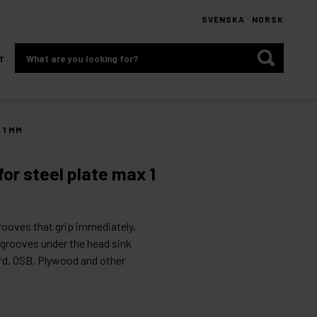
SVENSKA
NORSK
What
T
are
you
looking
for?
 1 MM
or steel plate max 1
grooves that grip immediately,
e grooves under the head sink
ard, OSB, Plywood and other