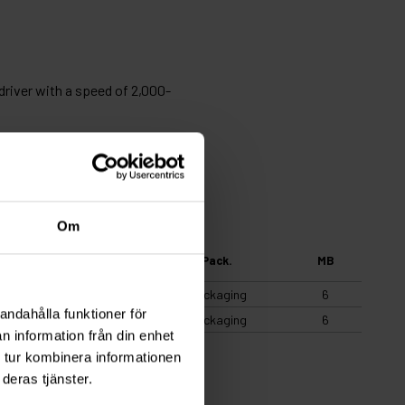
river with a speed of 2,000-
 cm.
Om
Quantity
Pack.
MB
1000
Packaging
6
andahålla funktioner för
1000
Packaging
6
n information från din enhet
 tur kombinera informationen
deras tjänster.