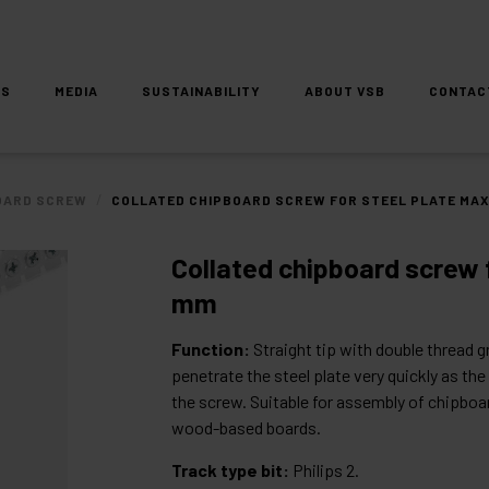
DS
MEDIA
SUSTAINABILITY
ABOUT VSB
CONTAC
/
OARD SCREW
COLLATED CHIPBOARD SCREW FOR STEEL PLATE MAX
Collated chipboard screw f
mm
Function:
Straight tip with double thread 
penetrate the steel plate very quickly as th
the screw. Suitable for assembly of chipbo
wood-based boards.
Track type bit:
Philips 2.