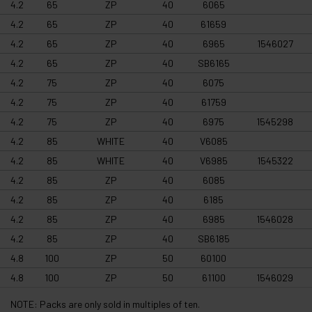
4.2
65
ZP
40
6065
4.2
65
ZP
40
61659
4.2
65
ZP
40
6965
1546027
4.2
65
ZP
40
SB6165
4.2
75
ZP
40
6075
4.2
75
ZP
40
61759
4.2
75
ZP
40
6975
1545298
4.2
85
WHITE
40
V6085
4.2
85
WHITE
40
V6985
1545322
4.2
85
ZP
40
6085
4.2
85
ZP
40
6185
4.2
85
ZP
40
6985
1546028
4.2
85
ZP
40
SB6185
4.8
100
ZP
50
60100
4.8
100
ZP
50
61100
1546029
NOTE: Packs are only sold in multiples of ten.