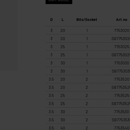
D
L
Bits/Socket
Art.no
3
20
1
7753020
3
20
1
SB775302
3
25
1
7753025
3
25
1
SB775302
3
30
1
7753030
3
30
1
SB775303
3.5
20
2
7753520
3.5
20
2
SB775352
3.5
25
2
7753525
3.5
25
2
SB775352
3.5
30
2
7753530
3.5
30
2
SB775353
3.5
40
2
7753540