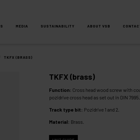
DS
MEDIA
SUSTAINABILITY
ABOUT VSB
CONTAC
/
TKFX (BRASS)
TKFX (brass)
Function:
Cross head wood screw with cou
pozidrive cross head as set out in DIN 7995
Track type bit:
Pozidrive 1 and 2.
Material:
Brass.
UNIT GUIDE