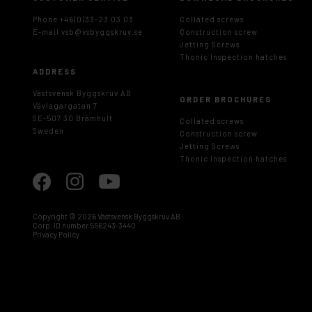
Phone +46(0)33-23 03 03
Collated screws
E-mail
vsb@vsbyggskruv.se
Construction screw
Jetting Screws
Thonic Inspection hatches
ADDRESS
Västsvensk Byggskruv AB
ORDER BROCHURES
Vävlagargatan 7
SE-507 30 Brämhult
Collated screws
Sweden
Construction screw
Jetting Screws
Thonic Inspection hatches
Copyright ©
2026 Västsvensk Byggskruv AB
Corp. ID number 556243-3440
Privacy Policy