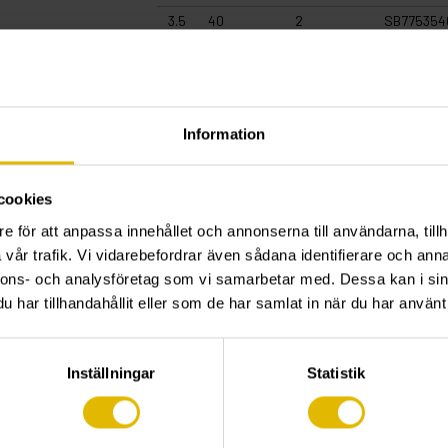
3.5
40
2
SB775354
4
20
2
7754020
4
20
2
SB775402
4
25
2
7754025
4
25
2
SB775402
Information
4
30
2
7754030
4
30
2
SB775403
cookies
4
40
2
7754040
e för att anpassa innehållet och annonserna till användarna, tillh
4
40
2
SB775404
vår trafik. Vi vidarebefordrar även sådana identifierare och anna
4
50
2
7754050
nnons- och analysföretag som vi samarbetar med. Dessa kan i sin
4
50
2
SB775405
har tillhandahållit eller som de har samlat in när du har använt 
4.5
40
2
7754540
5
25
2
7755025
Inställningar
Statistik
5
25
2
SB775502
5
30
2
7755030
5
30
2
SB775503