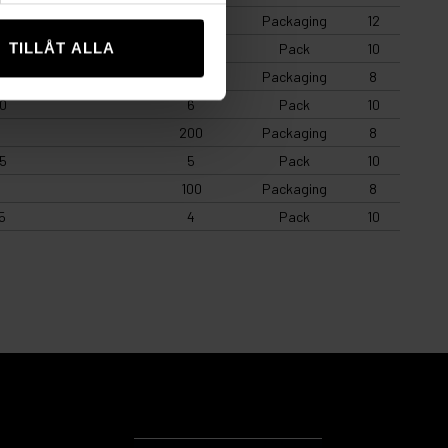
200
Packaging
12
TILLÅT ALLA
0
8
Pack
10
200
Packaging
8
0
6
Pack
10
200
Packaging
8
5
5
Pack
10
100
Packaging
8
5
4
Pack
10