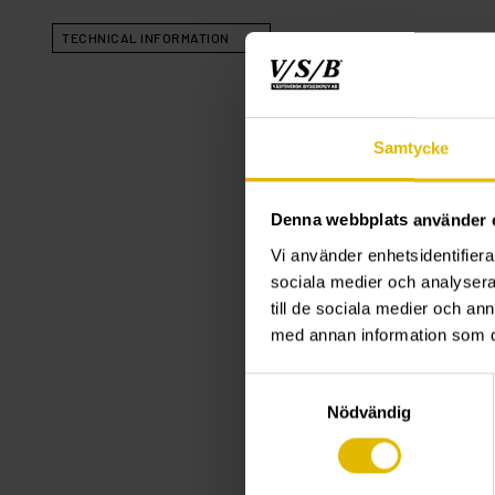
TECHNICAL INFORMATION
Samtycke
Denna webbplats använder 
Vi använder enhetsidentifierar
sociala medier och analysera 
till de sociala medier och a
med annan information som du 
Samtyckesval
Nödvändig