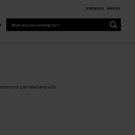
SVENSKA
NORSK
What
T
are
you
looking
for?
ntersunk pan head and with
.