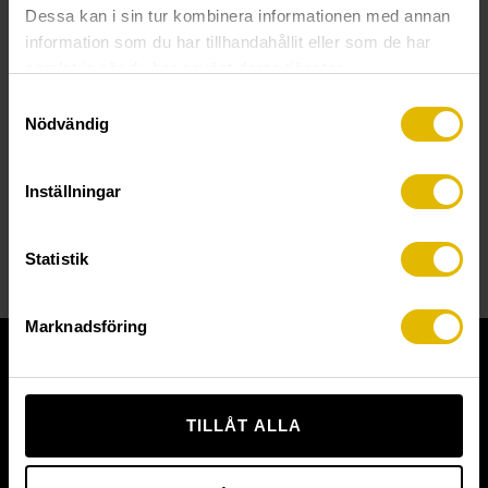
Dessa kan i sin tur kombinera informationen med annan
information som du har tillhandahållit eller som de har
samlat in när du har använt deras tjänster.
Samtyckesval
Nödvändig
MVBF
MVBF
(A2 stainless steel)
(external)
Inställningar
Statistik
Marknadsföring
CUSTOMER SERVICE
DOWNLOAD BROCHURES
TILLÅT ALLA
ADDRESS