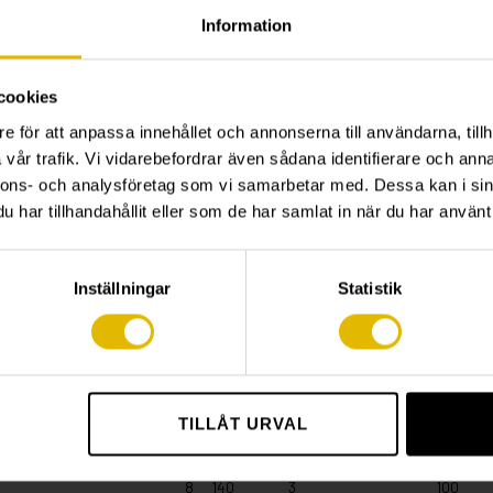
6
60
2
35
Information
6
60
2
35
6
80
2
55
cookies
6
80
2
55
e för att anpassa innehållet och annonserna till användarna, tillh
6
100
2
75
vår trafik. Vi vidarebefordrar även sådana identifierare och anna
6
100
2
75
nnons- och analysföretag som vi samarbetar med. Dessa kan i sin
8
60
3
20
har tillhandahållit eller som de har samlat in när du har använt 
8
60
3
20
8
80
3
40
Inställningar
Statistik
8
80
3
40
8
100
3
60
8
100
3
60
8
120
3
80
TILLÅT URVAL
8
120
3
80
8
140
3
100
8
140
3
100