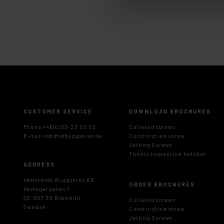
CUSTOMER SERVICE
DOWNLOAD BROCHURES
Phone +46(0)33-23 03 03
Collated screws
E-mail
vsb@vsbyggskruv.se
Construction screw
Jetting Screws
Thonic Inspection hatches
ADDRESS
Västsvensk Byggskruv AB
ORDER BROCHURES
Vävlagargatan 7
SE-507 30 Brämhult
Collated screws
Sweden
Construction screw
Jetting Screws