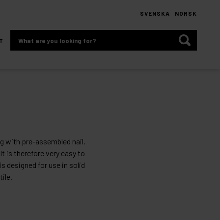
SVENSKA
NORSK
What
T
are
you
looking
for?
lug with pre-assembled nail.
It is therefore very easy to
is designed for use in solid
ile.