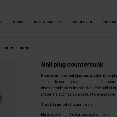
DS
MEDIA
SUSTAINABILITY
ABOUT VSB
CONTAC
UG COUNTERSUNK
Nail plug countersunk
Function:
The nail plug has a solid nylon p
The nail is cam-threaded and has a bit head. 
disassemble after installation. The nail plug 
materials such as concrete, stone and solid t
Track type bit:
Pozidrive 2 and 3.
Material:
Plug of nylon and nail of steel.