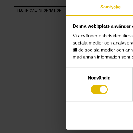
Samtycke
TECHNICAL INFORMATION
Denna webbplats använder 
Vi använder enhetsidentifierar
sociala medier och analysera 
till de sociala medier och a
med annan information som du 
Samtyckesval
Nödvändig