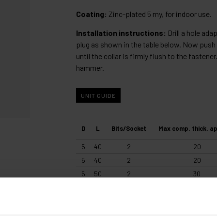
Coating:
Zinc-plated 5 my, for indoor use.
Installation instructions:
Drill a hole adap
plug as shown in the table below. Now push t
until the collar is firmly flush to the fastene
hammer.
UNIT GUIDE
D
L
Bits/Socket
Max comp. thick. a
5
40
2
20
5
40
2
20
5
50
2
30
5
50
2
30
6
50
2
25
6
50
2
25