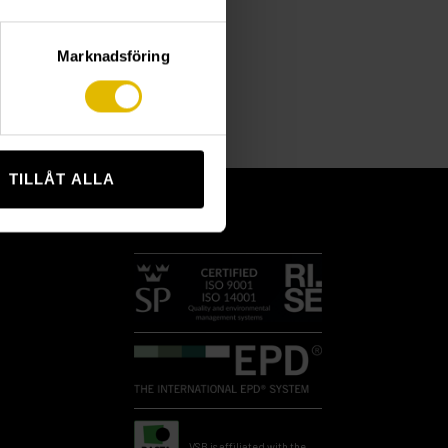
L PLUG METAL
Marknadsföring
TILLÅT ALLA
VSB is affiliated with the