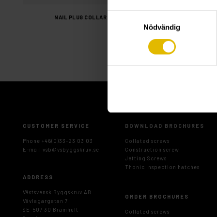
Samtyckesval
NAIL PLUG COLLAR
NAIL PLUG COL
Nödvändig
CUSTOMER SERVICE
DOWNLOAD BROCHURES
Phone +46(0)33-23 03 03
Collated screws
E-mail
vsb@vsbyggskruv.se
Construction screw
Jetting Screws
Thonic Inspection hatches
ADDRESS
Västsvensk Byggskruv AB
ORDER BROCHURES
Vävlagargatan 7
SE-507 30 Brämhult
Collated screws