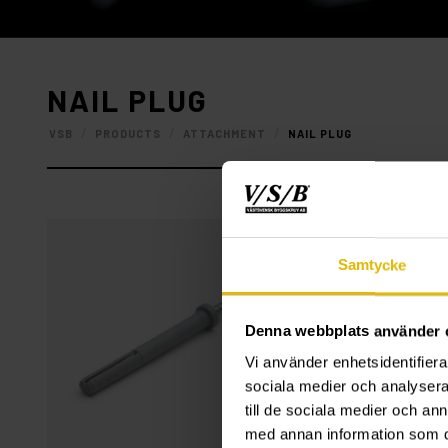
NAIL PLUG
/
/
/
VSB
PRODUCTS
ATTACHMENT
NAIL PLUG
Samtycke
Denna webbplats använder 
Vi använder enhetsidentifierar
sociala medier och analysera 
till de sociala medier och a
med annan information som du 