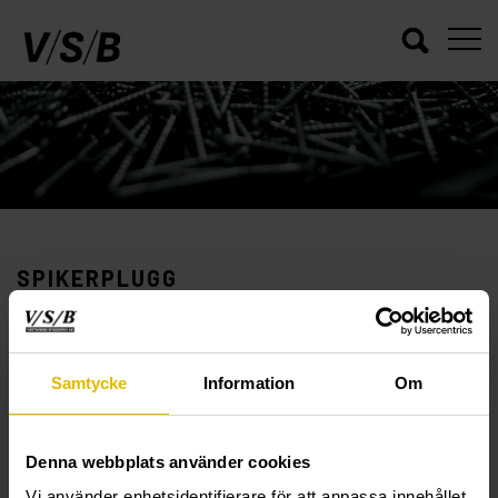
SPIKERPLUGG
/
/
/
VSB
PRODUKTER
INNFESTNING
SPIKERPLUGG
Samtycke
Information
Om
Denna webbplats använder cookies
Vi använder enhetsidentifierare för att anpassa innehållet