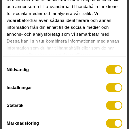
och annonserna till användarna, tillhandahålla funktioner
för sociala medier och analysera vår trafik. Vi
vidarebefordrar även sådana identifierare och annan
information från din enhet till de sociala medier och
annons- och analysföretag som vi samarbetar med.
Dessa kan i sin tur kombinera informationen med annan
SPIKERPLUGG FARGET
SPIKERPLUGG FORSENKET
information som du har tillhandahållit eller som de har
samlat in när du har använt deras tjänster.
Samtyckesval
Nödvändig
Inställningar
Statistik
SPIKERPLUGG KRAGE
SPIKERPLUGG METALL
Marknadsföring