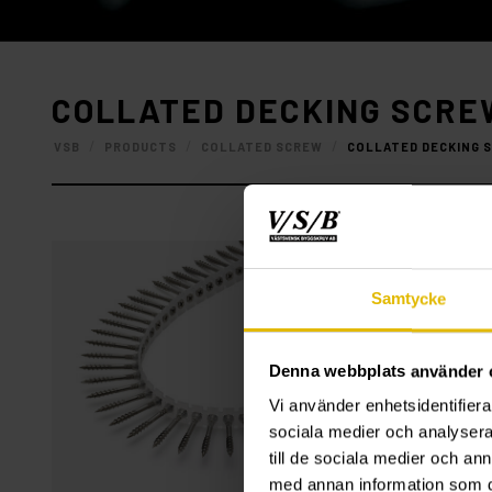
COLLATED DECKING SCRE
/
/
/
VSB
PRODUCTS
COLLATED SCREW
COLLATED DECKING 
Samtycke
Denna webbplats använder 
Vi använder enhetsidentifierar
sociala medier och analysera 
till de sociala medier och a
med annan information som du 