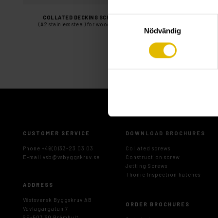
COLLATED DECKING SCREW
COLLATED DECKIN
Samtyckesval
(A2 stainless steel) for wood stud
(A4 stainless steel) f
Nödvändig
CUSTOMER SERVICE
DOWNLOAD BROCHURES
Phone +46(0)33-23 03 03
Collated screws
E-mail
vsb@vsbyggskruv.se
Construction screw
Jetting Screws
Thonic Inspection hatches
ADDRESS
Västsvensk Byggskruv AB
ORDER BROCHURES
Vävlagargatan 7
SE-507 30 Brämhult