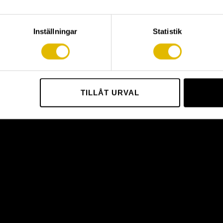
G SCREW
COLLATED DECKING SCREW
or wood stud
(external) for wood stud
Inställningar
Statistik
TILLÅT URVAL