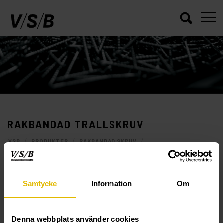
RAKBANDAD TRALLSKRUV
/
/
/
VSB
PRODUKTER
RAKBANDAD SKRUV
RAKBANDAD TRALLSKRUV
Samtycke
Information
Om
Denna webbplats använder cookies