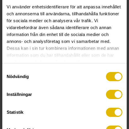
Vi använder enhetsidentifierare för att anpassa innehållet
och annonserna till användarna, tillhandahålla funktioner
för sociala medier och analysera vår trafik. Vi
vidarebefordrar även sådana identifierare och annan
information från din enhet till de sociala medier och
annons- och analysföretag som vi samarbetar med.
Dessa kan i sin tur kombinera informationen med annan
RAKBANDAD TRALLSKRUV
RAKBANDAD TRALLSKRUV
(A2 rostfri) för träregel
(A4 syrafast) för träregel
information som du har tillhandahållit eller som de har
samlat in när du har använt deras tjänster.
Samtyckesval
Nödvändig
Inställningar
Statistik