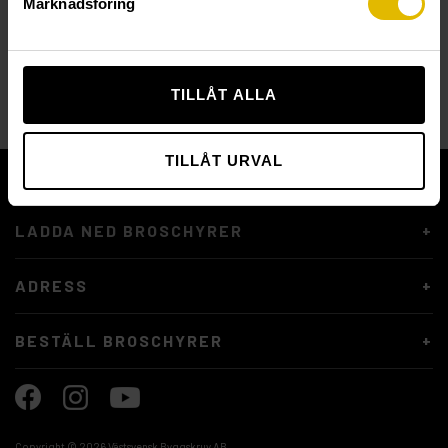
Marknadsföring
RAKBANDAD TRALLSKRUV
(utvändig) för träregel
TILLÅT ALLA
TILLÅT URVAL
KUNDSERVICE
LADDA NED BROSCHYRER
ADRESS
BESTÄLL BROSCHYRER
Copyright ©
2026 Västsvensk Byggskruv AB