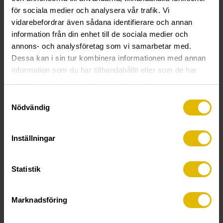
för sociala medier och analysera vår trafik. Vi
vidarebefordrar även sådana identifierare och annan
information från din enhet till de sociala medier och
annons- och analysföretag som vi samarbetar med.
Dessa kan i sin tur kombinera informationen med annan
information som du har tillhandahållit eller som de har
samlat in när du har använt deras tjänster.
Samtyckesval
Nödvändig
THONIC TC-RD
THONIC TC-TK
round
frame anchor cover
Inställningar
Statistik
Marknadsföring