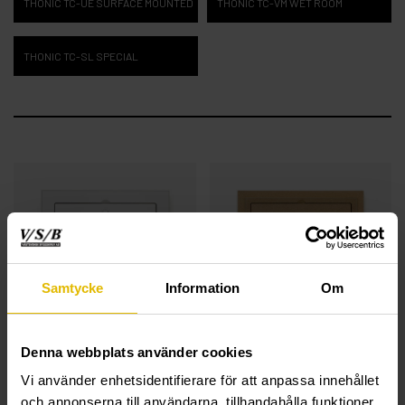
THONIC TC-UE SURFACE MOUNTED
THONIC TC-VM WET ROOM
THONIC TC-SL SPECIAL
Samtycke
Information
Om
Denna webbplats använder cookies
THONIC TC-BD
THONIC TC-ID
Vi använder enhetsidentifierare för att anpassa innehållet
fire EI30 and EI60
recessed
och annonserna till användarna, tillhandahålla funktioner