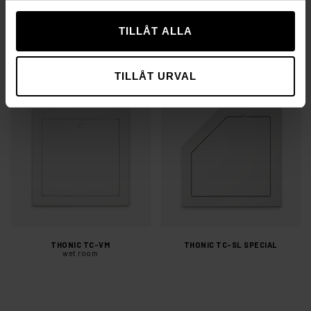
TILLÅT ALLA
THONIC TC-UE
THONIC TC-UE
surface mounted
surface mounted pressure lock
TILLÅT URVAL
THONIC TC-VM
THONIC TC-SL SPECIAL
wet room