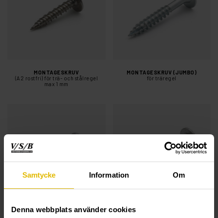
MONTAGESKRUV
MONTAGESKRUV (JUMBO)
(A2 rostfri) för trä- och stålregel
för träregel
max 1 mm
Samtycke
Information
Om
Denna webbplats använder cookies
MONTAGESKRUV
MONTAGESKRUV