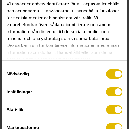
(utvändig) för förstärkningsregel
(utvändig) för trä- och stålregel
Vi använder enhetsidentifierare för att anpassa innehållet
max 2 mm
max 1 mm
och annonserna till användarna, tillhandahålla funktioner
för sociala medier och analysera vår trafik. Vi
vidarebefordrar även sådana identifierare och annan
information från din enhet till de sociala medier och
annons- och analysföretag som vi samarbetar med.
Dessa kan i sin tur kombinera informationen med annan
information som du har tillhandahållit eller som de har
samlat in när du har använt deras tjänster.
Samtyckesval
Nödvändig
MONTAGESKRUV
MONTAGESKRUV
för balk (låg skalle)
för förstärkningsregel (låg skalle)
max 3 mm
max 2 mm
Inställningar
Statistik
Marknadsföring