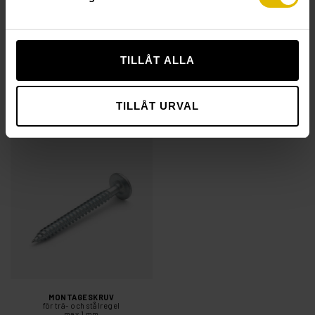
TILLÅT ALLA
MONTAGESKRUV
MONTAGESKRUV
för förstärkningsregel
för stålregel (låg skalle)
TILLÅT URVAL
max 2 mm
max 2 X 0.7 MM
MONTAGESKRUV
för trä- och stålregel
max 1 mm