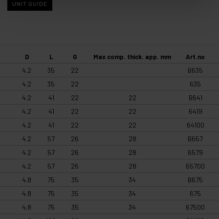
UNIT GUIDE
D
L
G
Max comp. thick. app. mm
Art.no
4.2
35
22
B635
4.2
35
22
635
4.2
41
22
22
B641
4.2
41
22
22
6419
4.2
41
22
22
64100
4.2
57
26
28
B657
4.2
57
26
28
6579
4.2
57
26
28
65700
4.8
75
35
34
B675
4.8
75
35
34
675
4.8
75
35
34
67500