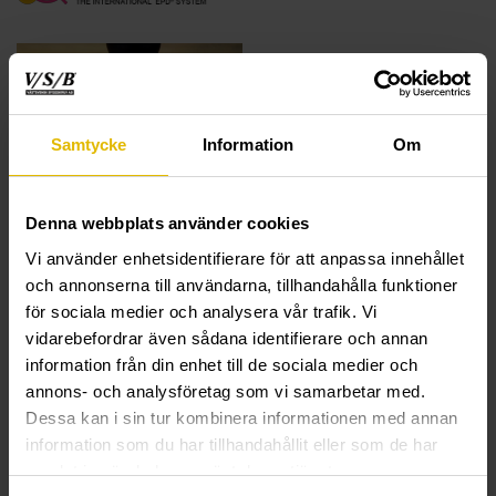
Samtycke
Information
Om
Instruction Video:
Installation instructions Decking
Denna webbplats använder cookies
screw
Vi använder enhetsidentifierare för att anpassa innehållet
och annonserna till användarna, tillhandahålla funktioner
TECHNICAL INFORMATION
för sociala medier och analysera vår trafik. Vi
vidarebefordrar även sådana identifierare och annan
Decking screw (A2 stainless steel) for wood
information från din enhet till de sociala medier och
stud
annons- och analysföretag som vi samarbetar med.
Dessa kan i sin tur kombinera informationen med annan
Function:
Sharp tip and threads adapted for anchoring in
information som du har tillhandahållit eller som de har
wood. The threads immediately grip and tighten the screw
samlat in när du har använt deras tjänster.
to the decking, while the grooves underneath the head sink