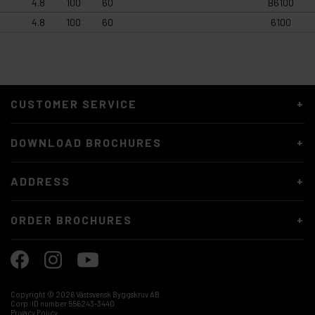
4.8
100
60
B6100
4.8
100
60
6100
CUSTOMER SERVICE
DOWNLOAD BROCHURES
ADDRESS
ORDER BROCHURES
Copyright ©
2026 Västsvensk Byggskruv AB
Corp. ID number 556243-3440
Privacy Policy