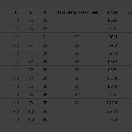
D
L
G
Maks. detalj-tykk.. mm
Art.nr.
E-
4.2
35
22
B635
4.2
35
22
635
4.2
41
22
22
B641
4.2
41
22
22
6419
4.2
41
22
22
64100
4.2
57
26
28
B657
4.2
57
26
28
6579
4.2
57
26
28
65700
4.8
75
35
34
B675
4.8
75
35
34
675
4.8
75
35
34
67500
4.8
100
60
B6100
4.8
100
60
6100