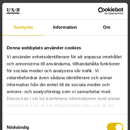
Samtycke
Information
Om
Instruksjonsfilm:
Denna webbplats använder cookies
Monteringsanvisning
Terrasseskrue
Vi använder enhetsidentifierare för att anpassa innehållet
och annonserna till användarna, tillhandahålla funktioner
TEKNISK INFORMASJON
för sociala medier och analysera vår trafik. Vi
vidarebefordrar även sådana identifierare och annan
information från din enhet till de sociala medier och
Terrasseskrue (A2 rustfri) til trelekt
annons- och analysföretag som vi samarbetar med.
Funksjon:
Skarp spiss og gjenger tilpasset forankring i
Dessa kan i sin tur kombinera informationen med annan
treverk. Gjengene tar umiddelbart og trekker skruen inn i
information som du har tillhandahållit eller som de har
bordet, samtidig som rillene under hodet forsenker skruen.
samlat in när du har använt deras tjänster.
Egner seg til montering av terrasser, altaner, gjerder m.m.
Samtyckesval
Skruens unike innskruingsegenskaper er oppnådd ved å
Nödvändig