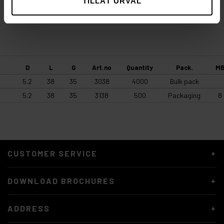
TILLÅT URVAL
UNIT GUIDE
D
L
G
Art.no
Quantity
Pack.
M
5.2
38
35
3038
4000
Bulk pack
5.2
38
35
3138
500
Packaging
8
CUSTOMER SERVICE
DOWNLOAD BROCHURES
ADDRESS