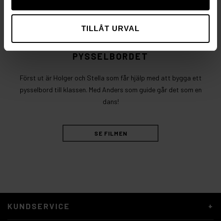
TILLÅT URVAL
PYSSELBORDET
Först ut är Holger och Stella som får hjälp med att bygga ett
pysselbord till klassen. Med Anders som guide går det som en
dans!
SE FILMEN
KUNDSERVICE