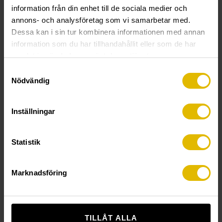
information från din enhet till de sociala medier och
annons- och analysföretag som vi samarbetar med.
SE FILMEN
Dessa kan i sin tur kombinera informationen med annan
information som du har tillhandahållit eller som de har
samlat in när du har använt deras tjänster.
Samtyckesval
Nödvändig
Inställningar
Statistik
Marknadsföring
TILLÅT ALLA