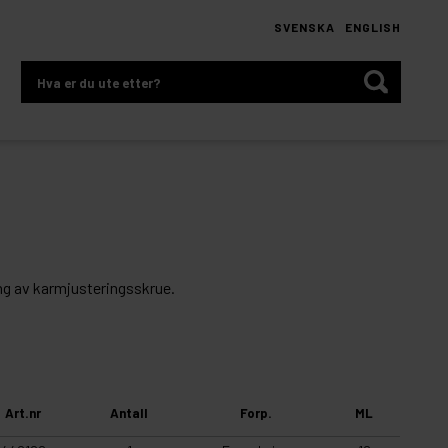
SVENSKA
ENGLISH
Hva
er
du
ute
etter?
ng av karmjusteringsskrue.
Art.nr
Antall
Forp.
ML