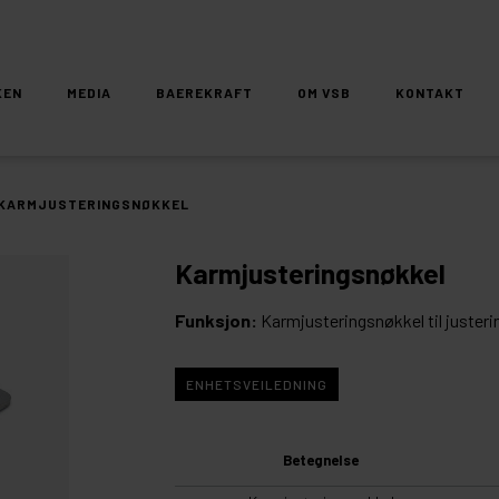
KEN
MEDIA
BAEREKRAFT
OM VSB
KONTAKT
KARMJUSTERINGSNØKKEL
Karmjusteringsnøkkel
Funksjon:
Karmjusteringsnøkkel til justeri
ENHETSVEILEDNING
Betegnelse