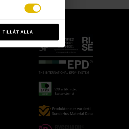
TILLÅT ALLA
VSB er tilknyttet
Bastasystemet