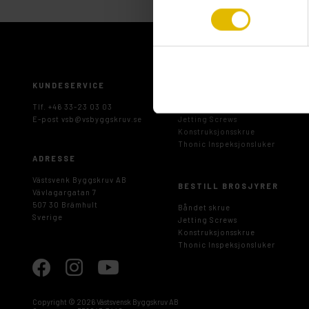
KUNDESERVICE
LAST NED BROSJYRER
Tlf. +46 33-23 03 03
Båndet skrue
E-post
vsb@vsbyggskruv.se
Jetting Screws
Konstruksjonsskrue
Thonic Inspeksjonsluker
ADRESSE
Västsvenk Byggskruv AB
BESTILL BROSJYRER
Vävlagargatan 7
507 30 Brämhult
Båndet skrue
Sverige
Jetting Screws
Konstruksjonsskrue
Thonic Inspeksjonsluker
Copyright ©
2026 Västsvensk Byggskruv AB