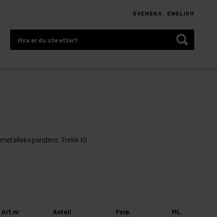
SVENSKA
ENGLISH
Hva
er
du
ute
etter?
v metallekspandere. Trekk til
Art.nr
Antall
Forp.
ML