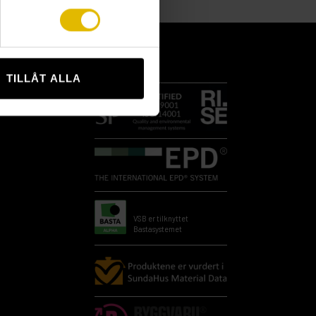
TILLÅT ALLA
VSB er tilknyttet
Bastasystemet