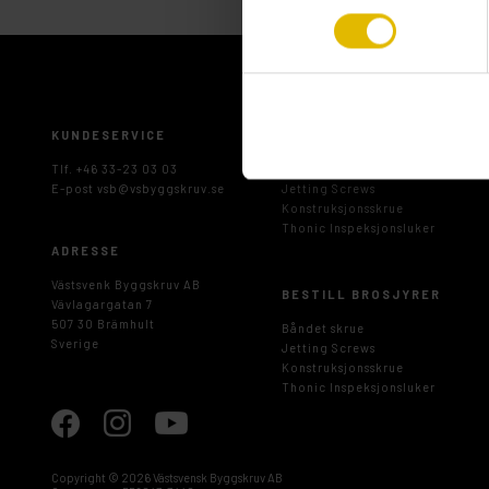
KUNDESERVICE
LAST NED BROSJYRER
Tlf. +46 33-23 03 03
Båndet skrue
E-post
vsb@vsbyggskruv.se
Jetting Screws
Konstruksjonsskrue
Thonic Inspeksjonsluker
ADRESSE
Västsvenk Byggskruv AB
BESTILL BROSJYRER
Vävlagargatan 7
507 30 Brämhult
Båndet skrue
Sverige
Jetting Screws
Konstruksjonsskrue
Thonic Inspeksjonsluker
Copyright ©
2026 Västsvensk Byggskruv AB