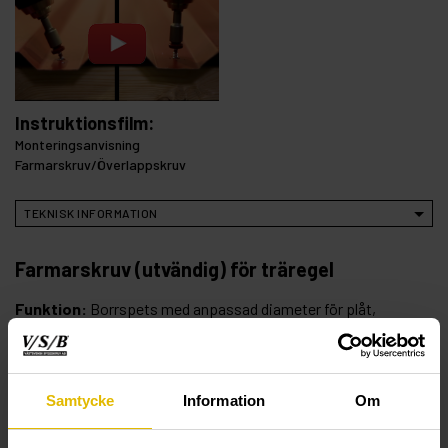
Instruktionsfilm:
Monteringsanvisning
Farmarskruv/Överlappskruv
TEKNISK INFORMATION
Farmarskruv (utvändig) för träregel
Funktion:
Borrspets med anpassad diameter för plåt,
borrar mycket snabbt i stålplåt upp till 2 x 1,25 mm.
Trägänga ger solid förankring i trävirke. 6-kantshuvud med
fläns för säker idragning. Tätningsbricka för säker tätning.
Samtycke
Information
Om
Spårtyp/bits:
Hylsa 8 mm.