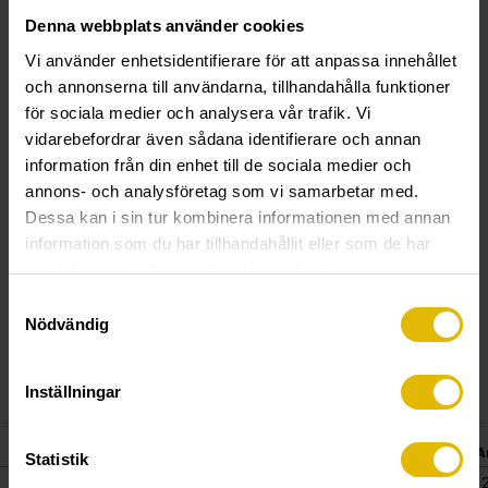
Material:
Sätthärdat stål och aluminiumbricka med
Denna webbplats använder cookies
påvulkaniserat EPDM-gummi.
Vi använder enhetsidentifierare för att anpassa innehållet
Ytbehandling:
Elförzinkad 20 my. Pulverlackerad med
och annonserna till användarna, tillhandahålla funktioner
polyesterlack, för utomhusbruk.
för sociala medier och analysera vår trafik. Vi
vidarebefordrar även sådana identifierare och annan
Monteringsanvisning:
Skruvdragare med varvtal 1.500–
information från din enhet till de sociala medier och
2.500 r/m rekommenderas.
annons- och analysföretag som vi samarbetar med.
Dimensionering:
Ca 6–8 st/m².
Dessa kan i sin tur kombinera informationen med annan
information som du har tillhandahållit eller som de har
samlat in när du har använt deras tjänster.
Samtyckesval
Nödvändig
ENHETSGUIDE
Inställningar
D
L
Färg
Art.nr
E-nummer
A
Statistik
4.8
35
Ljusgrå RAL 7035
483609