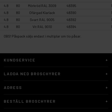
4.8
80
Mörkröd RAL 3009
48395
4.8
80
Ofärgad Klarlack
48390
4.8
80
Svart RAL 9005
48392
4.8
80
Vit RAL 9010
48394
OBS! Påspack säljs endast i multiplar om tio påsar.
KUNDSERVICE
LADDA NED BROSCHYRER
ADRESS
BESTÄLL BROSCHYRER