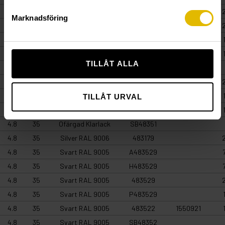
4.8
35
Mörkgrå RAL 7024
483569
Marknadsföring
4.8
35
Mörkröd RAL 3009
483559
4.8
35
Mörkröd RAL 3009
P483559
4.8
35
Mörkröd RAL 3009
483555
TILLÅT ALLA
4.8
35
Mörkröd RAL 3009
SB48355
4.8
35
Ofärgad Klarlack
483519
4.8
35
Ofärgad Klarlack
P483519
TILLÅT URVAL
4.8
35
Ofärgad Klarlack
483511
1550920
4.8
35
Ofärgad Klarlack
SB48351
4.8
35
Silver RAL 9006
483179
4.8
35
Svart RAL 9005
A483529
4.8
35
Svart RAL 9005
H483529
4.8
35
Svart RAL 9005
483529
4.8
35
Svart RAL 9005
P483529
4.8
35
Svart RAL 9005
483522
1550921
4.8
35
Svart RAL 9005
SB48352