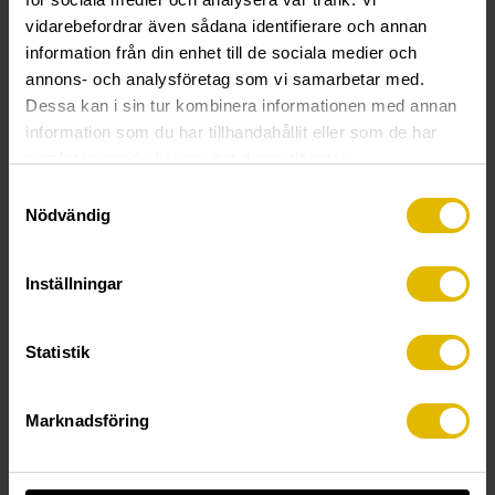
vidarebefordrar även sådana identifierare och annan
information från din enhet till de sociala medier och
annons- och analysföretag som vi samarbetar med.
TEKNISK INFORMATION
Dessa kan i sin tur kombinera informationen med annan
information som du har tillhandahållit eller som de har
Rakbandad gipsskruv kombi för trä- och
samlat in när du har använt deras tjänster.
stålregel max 1 mm
Samtyckesval
Funktion:
Vass spets med dubbelledande trä- och
Nödvändig
stålgängor (Hi-low) som griper omedelbart, penetrerar
mycket snabbt i trä- och stålregeln och sjunker in i
Inställningar
gipsskivan utan att skada pappskiktet.
Spårtyp/bits:
Philips 2.
Statistik
Material:
Sätthärdat stål.
Ytbehandling:
Elförzinkad 5 my, för inomhusbruk.
Marknadsföring
Monteringsanvisning:
Skruvdragare med varvtal 2.000–
5.000 r/m rekommenderas.