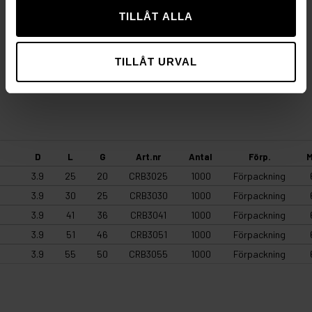
TILLÅT ALLA
Dimensionering:
Ca 15 st/m², skruvavstånd 20 cm på
skivkant och 30 cm på inre delen.
TILLÅT URVAL
ENHETSGUIDE
D
L
G
Art.nr
Antal
Förp.
3.9
25
20
CRB3025
1000
Förpackning
3.9
30
25
CRB3030
1000
Förpackning
3.9
41
36
CRB3041
1000
Förpackning
3.9
51
46
CRB3051
1000
Förpackning
3.9
55
50
CRB3055
1000
Förpackning