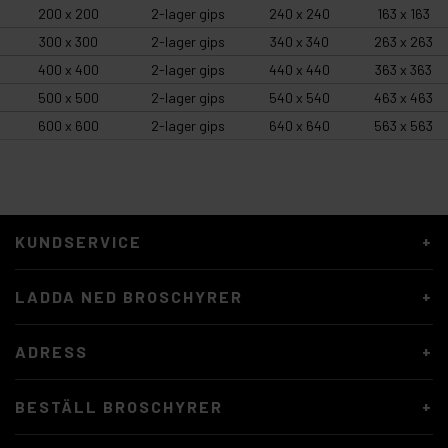
200 x 200
2-lager gips
240 x 240
163 x 163
300 x 300
2-lager gips
340 x 340
263 x 263
400 x 400
2-lager gips
440 x 440
363 x 363
500 x 500
2-lager gips
540 x 540
463 x 463
600 x 600
2-lager gips
640 x 640
563 x 563
KUNDSERVICE
LADDA NED BROSCHYRER
ADRESS
BESTÄLL BROSCHYRER