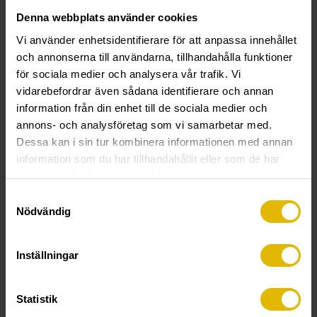
Denna webbplats använder cookies
Vi använder enhetsidentifierare för att anpassa innehållet
Instruktionsfilm:
och annonserna till användarna, tillhandahålla funktioner
Monteringsanvisning Thonic tc-id
för sociala medier och analysera vår trafik. Vi
vidarebefordrar även sådana identifierare och annan
TEKNISK INFORMATION
information från din enhet till de sociala medier och
annons- och analysföretag som vi samarbetar med.
Thonic tc-id infälld
Dessa kan i sin tur kombinera informationen med annan
information som du har tillhandahållit eller som de har
Funktion:
Thonic tc-id är en inspektionslucka för infällt
samlat in när du har använt deras tjänster.
och osynligt montage. Luckan skruvas fast med gipsskruv
Samtyckesval
in i bakre falsen, därefter spacklas skarvar och skruvhål.
Nödvändig
Luckan skall monteras före målningsarbeten. Luckan finns
i standardstorlekar från 150 x 150 till 600 x 600 mm och i
utförande för enkel- respektive dubbelgipsvägg. Thonic tc-
Inställningar
id levereras omålad. På storlekar upp till 300 x 300 mm har
luckan ett självsnäppande lås. På storlekar större än 300 x
Statistik
300 mm är luckan försedd med ett försänkt mejsellås. Vid
montage i tak rekommenderar vi att luckan utrustas med