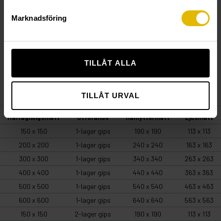
gångjärn tc-gj och mejsellås tc-ml. Thonic tc-id kan
Marknadsföring
specialbeställas med andra mått eller med extra tillbehör
såsom olika gångjärn, låsmodeller etc.
TILLÅT ALLA
ENHETSGUIDE
TILLÅT URVAL
Håltagningsmått
Utförande
Ramyttermått
Ljusmått
150 x 150
1-lager gips
190 x 190
113 x 113
200 x 200
1-lager gips
240 x 240
163 x 163
300 x 300
1-lager gips
340 x 340
263 x 263
400 x 400
1-lager gips
440 x 440
363 x 363
500 x 500
1-lager gips
540 x 540
463 x 463
600 x 600
1-lager gips
640 x 640
563 x 563
150 x 150
2-lager gips
190 x 190
113 x 113