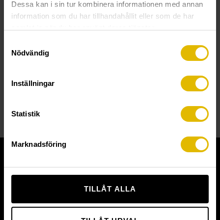
Dessa kan i sin tur kombinera informationen med annan
information som du har tillhandahållit eller som de har
samlat in när du har använt deras tjänster.
Samtyckesval
Nödvändig
METALLEXPANDER
TÅNG FÖR METALLEXPANDER
Inställningar
Statistik
Marknadsföring
KUNDSERVICE
LADDA NED BROSCHYRER
TILLÅT ALLA
ADRESS