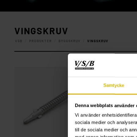
VINGSKRUV
/
/
/
VSB
PRODUKTER
BYGGSKRUV
VINGSKRUV
Samtycke
Denna webbplats använder 
Vi använder enhetsidentifierar
sociala medier och analysera 
till de sociala medier och a