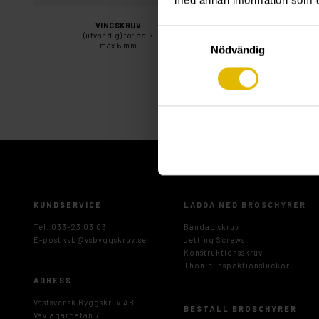
med annan information som du 
VINGSKRUV
VINGSKRU
Samtyckesval
(utvändig) för balk
för balk
max 6 mm
max 6 mm
Nödvändig
KUNDSERVICE
LADDA NED BROSCHYRER
Tel. 033-23 03 03
Bandad skruv
E-post
vsb@vsbyggskruv.se
Jetting Screws
Konstruktionsskruv
Thonic Inspektionsluckor
ADRESS
Västsvensk Byggskruv AB
BESTÄLL BROSCHYRER
Vävlagargatan 7