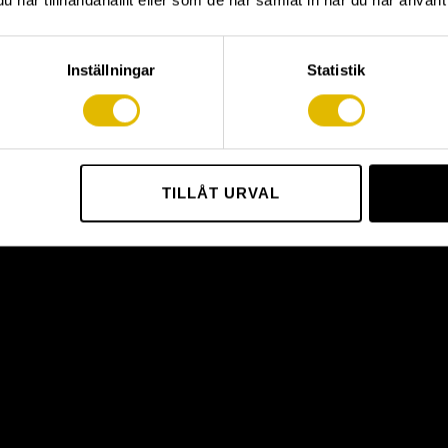
har tillhandahållit eller som de har samlat in när du har använt 
V
Inställningar
Statistik
TILLÅT URVAL