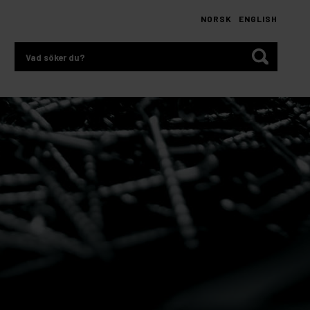
NORSK
ENGLISH
Vad
söker
du?