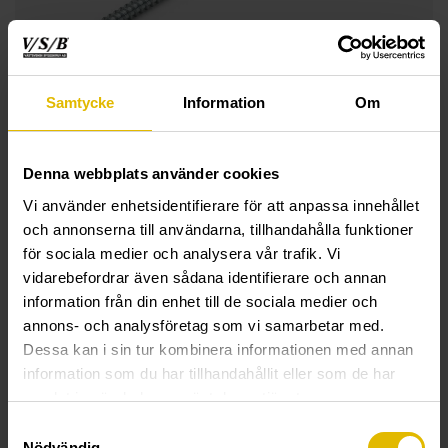
Samtycke
Information
Om
Denna webbplats använder cookies
Vi använder enhetsidentifierare för att anpassa innehållet
och annonserna till användarna, tillhandahålla funktioner
för sociala medier och analysera vår trafik. Vi
vidarebefordrar även sådana identifierare och annan
information från din enhet till de sociala medier och
annons- och analysföretag som vi samarbetar med.
Dessa kan i sin tur kombinera informationen med annan
information som du har tillhandahållit eller som de har
TEKNISK INFORMASJON
samlat in när du har använt deras tjänster.
Samtyckesval
El-lekteskrue til trelekt
Nödvändig