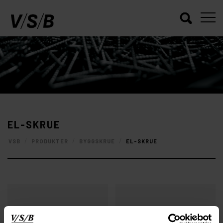
EL-SKRUE
/
/
/
VSB
PRODUKTER
BYGGSKRUE
EL-SKRUE