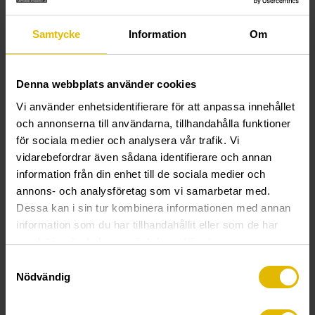
Samtycke
Information
Om
Denna webbplats använder cookies
EL-LEKTESKRUE
EL-SKRUE
Vi använder enhetsidentifierare för att anpassa innehållet
til trelekt
(PH) til trelekt
och annonserna till användarna, tillhandahålla funktioner
för sociala medier och analysera vår trafik. Vi
vidarebefordrar även sådana identifierare och annan
information från din enhet till de sociala medier och
annons- och analysföretag som vi samarbetar med.
Dessa kan i sin tur kombinera informationen med annan
information som du har tillhandahållit eller som de har
samlat in när du har använt deras tjänster.
Samtyckesval
Nödvändig
EL-SKRUE
MONTASJESKRUE EL
(TX) til trelekt
til tre-, gips - og betong