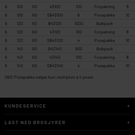
6
100
60
43100
100
Forpakning
8
6
100
60
SB43100
6
Posepakke
10
6
120
60
B43120
1000
Bulkpack
6
120
60
43120
100
Forpakning
8
6
120
60
SB43120
4
Posepakke
10
6
140
60
B43140
900
Bulkpack
6
140
60
43140
100
Forpakning
8
6
140
60
SB43140
4
Posepakke
10
OBS! Posepakke selges kun i multiplum à ti poser.
KUNDESERVICE
LAST NED BROSJYRER