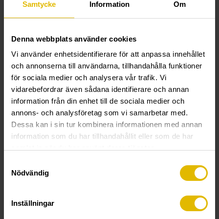
Samtycke
Information
Om
Instruksjonsfilm:
Denna webbplats använder cookies
Monteringsanvisning
Justeringsskrue
Vi använder enhetsidentifierare för att anpassa innehållet
och annonserna till användarna, tillhandahålla funktioner
TEKNISK INFORMASJON
för sociala medier och analysera vår trafik. Vi
vidarebefordrar även sådana identifierare och annan
information från din enhet till de sociala medier och
Justeringsskrue
annons- och analysföretag som vi samarbetar med.
Funksjon:
Justeringsskrue til montering av karmer til
Dessa kan i sin tur kombinera informationen med annan
innerdører samt andre tredetaljer som lekter, bjelker osv.
information som du har tillhandahållit eller som de har
mot tre.
samlat in när du har använt deras tjänster.
Samtyckesval
Sportype/bits:
TX 30.
Nödvändig
Materiale:
Settherdet stål.
Inställningar
Overflatebehandling:
Elforsinket 5 my, til innendørsbruk.