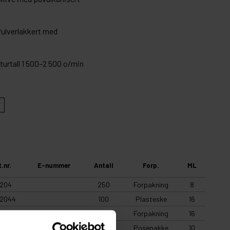
Pulverlakkert med
turtall 1 500–2 500 o/min
t.nr.
E-nummer
Antall
Forp.
ML
204
250
Forpakning
8
2044
100
Plasteske
16
2044
1550925
100
Forpakning
16
8204
10
Posepakke
10