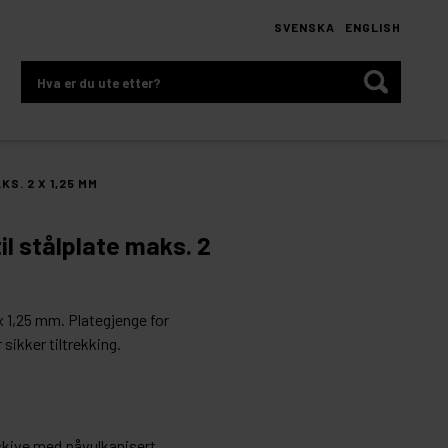
SVENSKA
ENGLISH
Hva
er
du
ute
etter?
S. 2 X 1,25 MM
il stålplate maks. 2
 x 1,25 mm. Plategjenge for
sikker tiltrekking.
skive med påvulkanisert