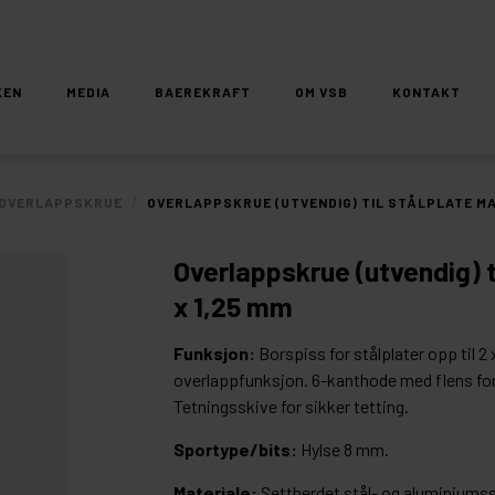
KEN
MEDIA
BAEREKRAFT
OM VSB
KONTAKT
/
OVERLAPPSKRUE
OVERLAPPSKRUE (UTVENDIG) TIL STÅLPLATE MAK
Overlappskrue (utvendig) t
x 1,25 mm
Funksjon:
Borspiss for stålplater opp til 2
overlappfunksjon. 6-kanthode med flens for 
Tetningsskive for sikker tetting.
Sportype/bits:
Hylse 8 mm.
Materiale:
Settherdet stål- og aluminiums