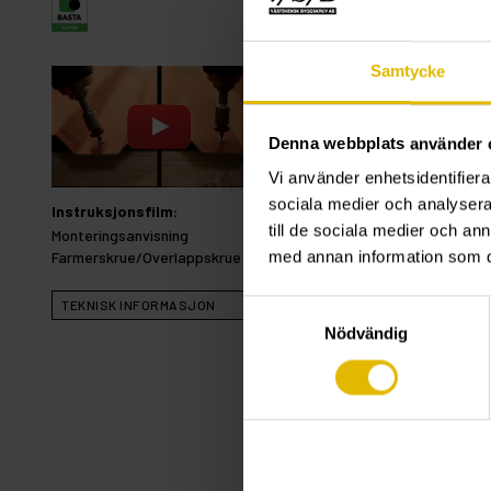
Samtycke
Denna webbplats använder 
Vi använder enhetsidentifierar
sociala medier och analysera 
Instruksjonsfilm:
till de sociala medier och a
Monteringsanvisning
Farmerskrue/Overlappskrue
med annan information som du 
TEKNISK INFORMASJON
Samtyckesval
Nödvändig