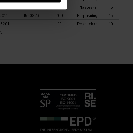
2011
100
Plasteske
16
2011
1550923
100
Forpakning
16
8201
10
Posepakke
10
r.