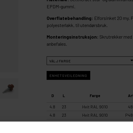
EPDM-gummi.
Overflatebehandling:
Elforsinket 20 my. 
polyesterlakk, til utendørsbruk.
Monteringsinstruksjon:
Skrutrekker med 
anbefales.
ENHETSVEILEDNING
D
L
Farge
Ar
4.8
23
Hvit RAL 9010
48
4.8
23
Hvit RAL 9010
P48
4.8
23
Hvit RAL 9010
48
4.8
23
Hvit RAL 9010
SB4