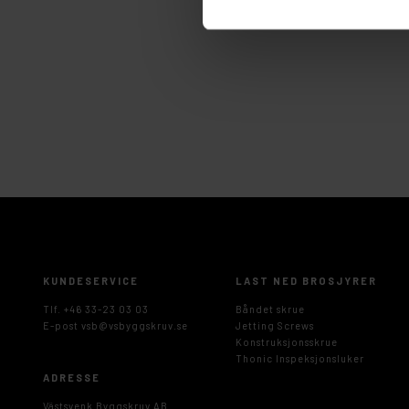
KUNDESERVICE
LAST NED BROSJYRER
Tlf. +46 33-23 03 03
Båndet skrue
E-post
vsb@vsbyggskruv.se
Jetting Screws
Konstruksjonsskrue
Thonic Inspeksjonsluker
ADRESSE
Västsvenk Byggskruv AB