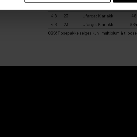
4.8
23
Ufarget Klarlakk
P48
4.8
23
Ufarget Klarlakk
48
4.8
23
Ufarget Klarlakk
SB4
OBS! Posepakke selges kun i multiplum à ti pose