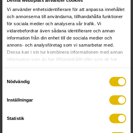
Denna webbplats använder cookies
Vi använder enhetsidentifierare för att anpassa innehållet
Plastplugg
och annonserna till användarna, tillhandahålla funktioner
Funksjon:
Pluggen har en glatt overflate som gir maksimal
för sociala medier och analysera vår trafik. Vi
kontakt med materialet, og dens fargekoding gjør det
vidarebefordrar även sådana identifierare och annan
enkelt å velge riktig pluggdimensjon. Pluggen brukes til de
information från din enhet till de sociala medier och
fleste byggematerialer, men egnet seg best i massive
annons- och analysföretag som vi samarbetar med.
materialer som betong, stein og massivtegl.
Dessa kan i sin tur kombinera informationen med annan
information som du har tillhandahållit eller som de har
Materiale:
Polyeten.
samlat in när du har använt deras tjänster.
Monteringsinstruksjon:
Bor et hull tilpasset størrelsen
Samtyckesval
Nödvändig
på pluggen iht. tabellen nedenfor. Trykk pluggen inn i hullet.
Monter festedetaljen med skrue tilpasset pluggen iht.
samme tabell. Lengden på skruen skal være ca. 5 mm
Inställningar
lenger enn plugg og festedetalj til sammen.
Statistik