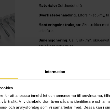
Materiale:
Settherdet stål.
Overflatebehandling:
Elforsinket 5 my, ti
Monteringsinstruksjon:
Skrutrekker med 
anbefales.
Dimensjonering:
Ca. 15 stk./m², skrueavs
cm på den indre delen.
ENHETSVEILEDNING
Information
D
L
G
Ar
cookies
e för att anpassa innehållet och annonserna till användarna, tillh
vår trafik. Vi vidarebefordrar även sådana identifierare och anna
nnons- och analysföretag som vi samarbetar med. Dessa kan i sin