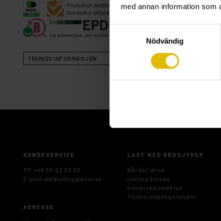
med annan information som du 
Samtyckesval
Nödvändig
TEKNISK INFORMASJON
KUNDESERVICE
LAST NED BROSJYRER
Tlf. +46 33-23 03 03
Båndet skrue
E-post
vsb@vsbyggskruv.se
Jetting Screws
Konstruksjonsskrue
Thonic Inspeksjonsluker
ADRESSE