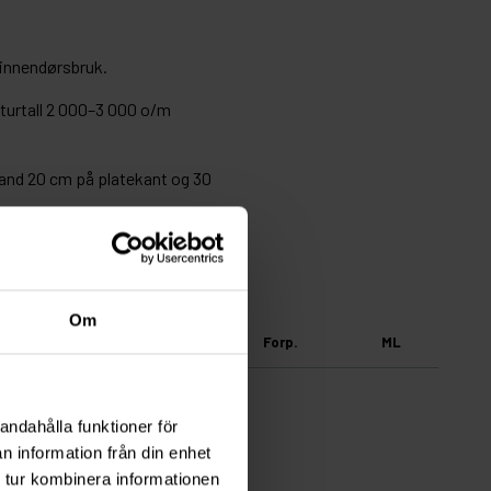
l innendørsbruk.
turtall 2 000–3 000 o/m
tand 20 cm på platekant og 30
Om
t.nr
Antall
Forp.
ML
andahålla funktioner för
n information från din enhet
 tur kombinera informationen