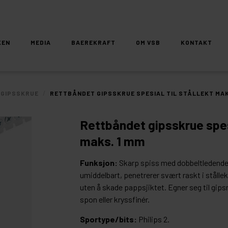
KEN
MEDIA
BAEREKRAFT
OM VSB
KONTAKT
/
 GIPSSKRUE
RETTBÅNDET GIPSSKRUE SPESIAL TIL STÅLLEKT MAK
Rettbåndet gipsskrue spesi
maks. 1 mm
Funksjon:
Skarp spiss med dobbeltledende
umiddelbart, penetrerer svært raskt i stållek
uten å skade pappsjiktet. Egner seg til gips
spon eller kryssfinér.
Sportype/bits:
Philips 2.