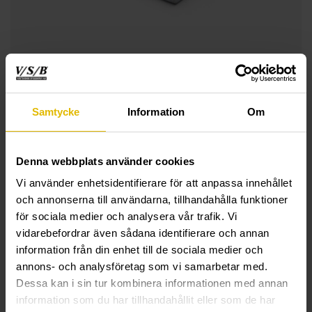
Samtycke
Information
Om
Denna webbplats använder cookies
TEKNISK INFORMASJON
Vi använder enhetsidentifierare för att anpassa innehållet
och annonserna till användarna, tillhandahålla funktioner
S4B
för sociala medier och analysera vår trafik. Vi
vidarebefordrar även sådana identifierare och annan
Funksjon:
Skive (4-kantskive), iht. DIN 436.
information från din enhet till de sociala medier och
annons- och analysföretag som vi samarbetar med.
Materiale:
Stål.
Dessa kan i sin tur kombinera informationen med annan
Overflatebehandling:
FZB = Elforsinket 5 my, til
information som du har tillhandahållit eller som de har