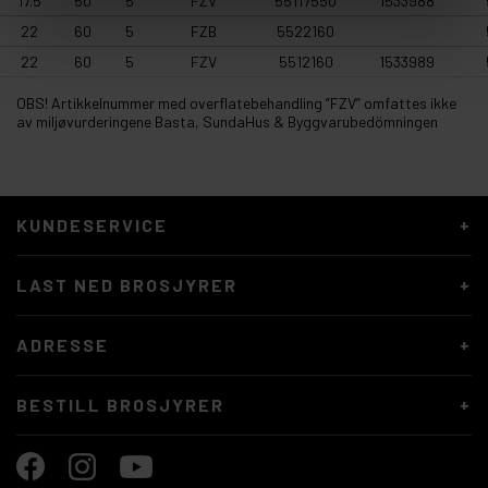
17.5
50
5
FZV
55117550
1533988
22
60
5
FZB
5522160
22
60
5
FZV
5512160
1533989
OBS! Artikkelnummer med overflatebehandling ”FZV” omfattes ikke
av miljøvurderingene Basta, SundaHus & Byggvarubedömningen
KUNDESERVICE
LAST NED BROSJYRER
ADRESSE
BESTILL BROSJYRER