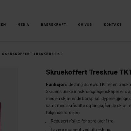
KEN
MEDIA
BAEREKRAFT
OM VSB
KONTAKT
/
SKRUEKOFFERT TRESKRUE TKT
Skruekoffert Treskrue TK
Funksjon:
Jetting Screws TKT er en tresk
Skruens unike innskruingsegenskaper er op
med en skjærende borspiss, dypere gjenge o
samt med skråstilte og langsgående skjær m
følgende fordeler:
Redusert risiko for sprekker i tre.
Lavere moment ved tiltrekking.