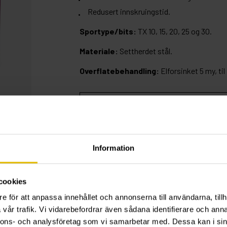
Redusert innskruingstid.
Sportype/bits:
TX 10, 15, 20, 25 og 30.
Materiale:
Settherdet stål.
Overflatebehandling:
Elforsinket 5 my, ti
ENHETSVEILEDNING
Information
Farge
Art.nr.
Lilla
76007
cookies
Ca. 1 595 stk. skruer samt 1 bits TX 10, 15, 20, 2
e för att anpassa innehållet och annonserna till användarna, tillh
Esken inneholder: 3,0x20 200st, 3,0x30 150st, 3
vår trafik. Vi vidarebefordrar även sådana identifierare och anna
70st, 4,0x50 50st, 4,5x45 100st, 5,0x30 150st,
50st, 6,0x100 30st.
nnons- och analysföretag som vi samarbetar med. Dessa kan i sin