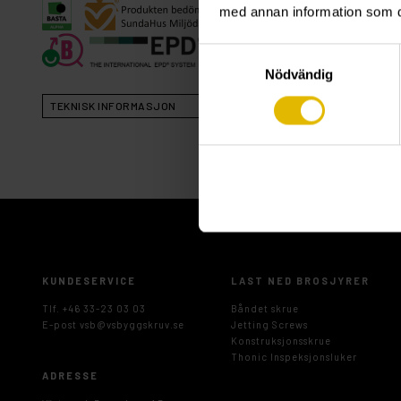
med annan information som du 
Samtyckesval
Nödvändig
TEKNISK INFORMASJON
KUNDESERVICE
LAST NED BROSJYRER
Tlf. +46 33-23 03 03
Båndet skrue
E-post
vsb@vsbyggskruv.se
Jetting Screws
Konstruksjonsskrue
Thonic Inspeksjonsluker
ADRESSE