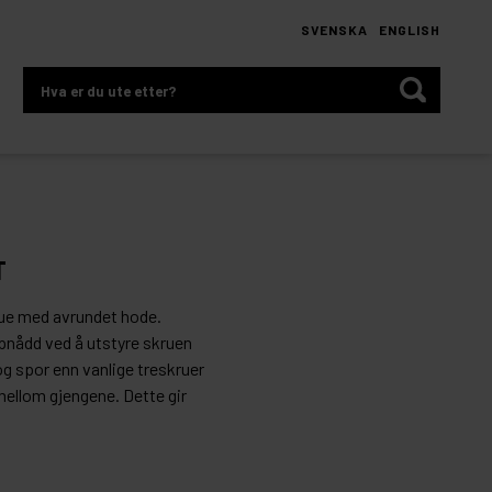
SVENSKA
ENGLISH
Hva
er
du
ute
etter?
T
rue med avrundet hode.
pnådd ved å utstyre skruen
g spor enn vanlige treskruer
ellom gjengene. Dette gir