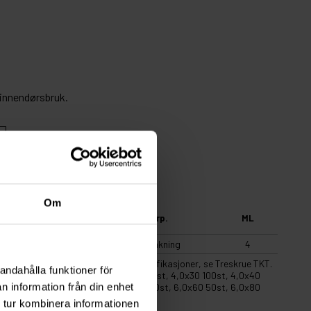
l innendørsbruk.
Om
Antall
Forp.
ML
1
Forpakning
4
5 og 30 er inkludert. For tekniske spesifikasjoner, se Treskrue TKT.
andahålla funktioner för
,5x25 150st, 3,5x35 115st, 4,0x25 130st, 4,0x30 100st, 4,0x40
n information från din enhet
 5,0x40 100st, 5,0x50 80st, 5,0x60 60st, 6,0x60 50st, 6,0x80
 tur kombinera informationen