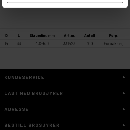
ENHETSVEILEDNING
D
L
Skruedim. mm
Art.nr.
Antall
Forp.
14
33
4,0-5,0
331423
100
Forpakning
KUNDESERVICE
LAST NED BROSJYRER
ADRESSE
BESTILL BROSJYRER