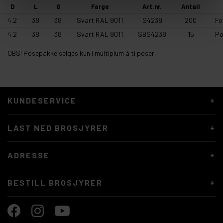
D
L
G
Farge
Art.nr.
Antall
4.2
38
38
Svart RAL 9011
S4238
200
Fo
4.2
38
38
Svart RAL 9011
SBS4238
15
Po
OBS! Posepakke selges kun i multiplum à ti poser.
KUNDESERVICE
LAST NED BROSJYRER
ADRESSE
BESTILL BROSJYRER