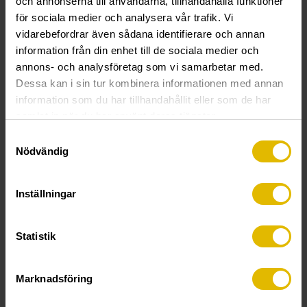
och annonserna till användarna, tillhandahålla funktioner
för sociala medier och analysera vår trafik. Vi
TEKNISK INFORMASJON
vidarebefordrar även sådana identifierare och annan
information från din enhet till de sociala medier och
annons- och analysföretag som vi samarbetar med.
Vingeskrue (utvendig) til bjelke maks. 6 mm
Dessa kan i sin tur kombinera informationen med annan
Funksjon:
Borspiss og gjenger tilpasset forankring i stål
information som du har tillhandahållit eller som de har
inntil 6 mm. Vingene freser opp hullet i materialet. Når
samlat in när du har använt deras tjänster.
borspissen går gjennom stålet, brytes vingene av. Rillene
Samtyckesval
under hodet forsenker skruen.
Nödvändig
Sportype/bits:
TX 25 og 30.
Inställningar
Materiale:
Settherdet stål.
Overflatebehandling:
Zincotech Ag, korrosivitetsklasse
Statistik
C4, til utendørsbruk.
Monteringsinstruksjon:
Skrutrekker med turtall 1 000–2
Marknadsföring
000 o/m anbefales.