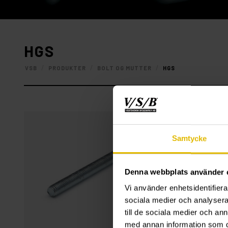
HGS
/
/
/
VSB
PRODUKTER
BOLT OG MUTTER
HGS
Samtycke
Denna webbplats använder 
Vi använder enhetsidentifierar
sociala medier och analysera 
till de sociala medier och a
med annan information som du 