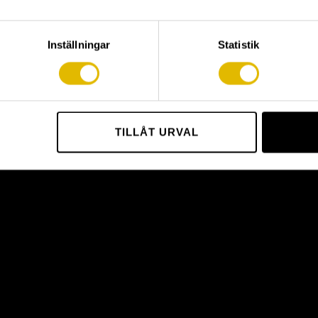
HGS
)
(utvendig)
Inställningar
Statistik
TILLÅT URVAL