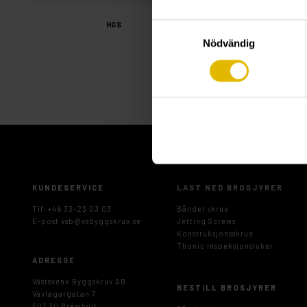
HGS
HGS
Samtyckesval
(A4 syrefast
Nödvändig
KUNDESERVICE
LAST NED BROSJYRER
Tlf. +46 33-23 03 03
Båndet skrue
E-post
vsb@vsbyggskruv.se
Jetting Screws
Konstruksjonsskrue
Thonic Inspeksjonsluker
ADRESSE
Västsvenk Byggskruv AB
BESTILL BROSJYRER
Vävlagargatan 7
507 30 Brämhult