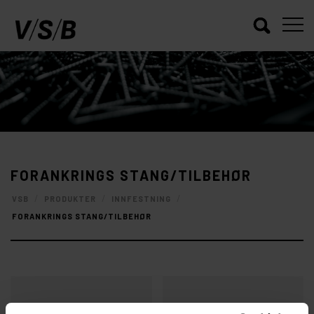
FORANKRINGS STANG/TILBEHØR
/
/
/
VSB
PRODUKTER
INNFESTNING
FORANKRINGS STANG/TILBEHØR