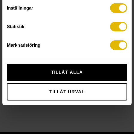
BØRSTE
FORANKRINGSSTANG
til forankringsmasse og
Inställningar
betonginnfestning
Statistik
Marknadsföring
TILLÅT ALLA
PERFORHYLSE
TILLÅT URVAL
til ankermasse