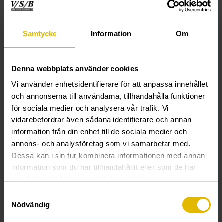
Samtycke
Information
Om
Denna webbplats använder cookies
Vi använder enhetsidentifierare för att anpassa innehållet
BLANDINGSRØR
BLÅSEPUMPE
til ankermasse
til ankermasse og betonginnfestning
och annonserna till användarna, tillhandahålla funktioner
för sociala medier och analysera vår trafik. Vi
vidarebefordrar även sådana identifierare och annan
information från din enhet till de sociala medier och
annons- och analysföretag som vi samarbetar med.
Dessa kan i sin tur kombinera informationen med annan
information som du har tillhandahållit eller som de har
samlat in när du har använt deras tjänster.
Samtyckesval
Nödvändig