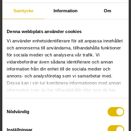
Samtycke
Information
Om
Denna webbplats använder cookies
Vi använder enhetsidentifierare för att anpassa innehållet
LÅSEMUTTER
M6M
och annonserna till användarna, tillhandahålla funktioner
för sociala medier och analysera vår trafik. Vi
vidarebefordrar även sådana identifierare och annan
information från din enhet till de sociala medier och
annons- och analysföretag som vi samarbetar med.
Dessa kan i sin tur kombinera informationen med annan
information som du har tillhandahållit eller som de har
samlat in när du har använt deras tjänster.
Samtyckesval
Nödvändig
M6M
M6M
(A4 syrefast)
(utvendig)
Inställningar