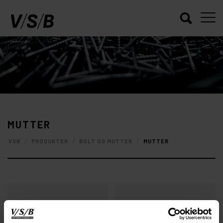
MUTTER
/
/
/
VSB
PRODUKTER
BOLT OG MUTTER
MUTTER