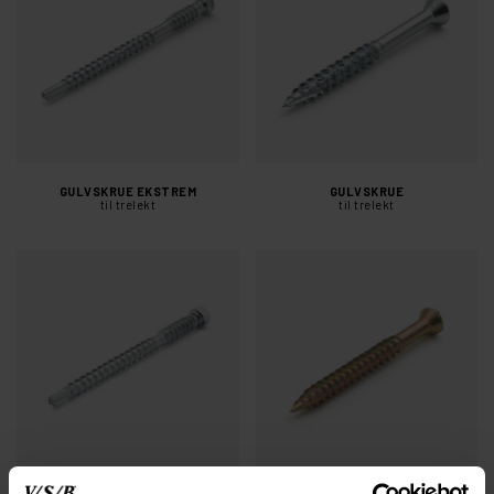
GULVSKRUE EKSTREM
GULVSKRUE
til trelekt
til trelekt