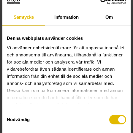
LIST- OG PANELSKRUE EKSTREM
LIST- OG SOKKELSKRUE
HVIT
til stållekt
for tre- og stålstender maks 1 mm
maks. 1 mm
Samtycke
Information
Om
Denna webbplats använder cookies
Vi använder enhetsidentifierare för att anpassa innehållet
och annonserna till användarna, tillhandahålla funktioner
för sociala medier och analysera vår trafik. Vi
vidarebefordrar även sådana identifierare och annan
information från din enhet till de sociala medier och
annons- och analysföretag som vi samarbetar med.
LIST- OG SOKKELSKRUE
SPONPLATESKRUE (TURBO)
Dessa kan i sin tur kombinera informationen med annan
til trelekt
(PH) til trelekt
information som du har tillhandahållit eller som de har
samlat in när du har använt deras tjänster.
Samtyckesval
Nödvändig