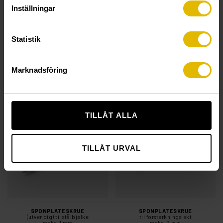
Inställningar
Statistik
SPONPLATESKRUE (TURBO)
SPONPLATESKRUE
Marknadsföring
(TX) til trelekt
(utvendig) til forsterkningslekt
maks. 2 mm
TILLÅT ALLA
TILLÅT URVAL
SPONPLATESKRUE
SPONPLATESKRUE
(utvendig) til stålbjelke
til forsterkningslekt
maks. 1 mm
maks. 2 mm