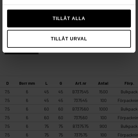
Monteringsanvisning:
Borra ett hål anpassat till
storleken på betongskruven enligt tabellen nedan. Skruva
därefter i betongskruven vinkelrätt mot underlaget. När
TILLÅT ALLA
skruven når underlaget skall ytterligare åtdragning
undvikas.
TILLÅT URVAL
ENHETSGUIDE
D
Borr mm
L
G
Art.nr
Antal
Förp.
7.5
6
45
45
B737545
1500
Bulkpack
7.5
6
45
45
737545
100
Förpackni
7.5
6
60
60
B737560
1000
Bulkpack
7.5
6
60
60
737560
100
Förpackni
7.5
6
75
75
B737575
900
Bulkpack
7.5
6
75
75
737575
100
Förpackni