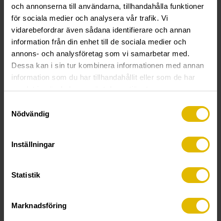
och annonserna till användarna, tillhandahålla funktioner
för sociala medier och analysera vår trafik. Vi
vidarebefordrar även sådana identifierare och annan
Instruktionsfilm:
information från din enhet till de sociala medier och
Monteringsanvisning
Betongskruv
annons- och analysföretag som vi samarbetar med.
Dessa kan i sin tur kombinera informationen med annan
information som du har tillhandahållit eller som de har
TEKNISK INFORMATION
samlat in när du har använt deras tjänster.
Betongskruv Wafer (utvändig)
Samtyckesval
Nödvändig
Funktion:
Specialhärdad skruv som skruvas direkt i ett
förborrat hål utan plugg. Betongskruven används vid
Inställningar
montage i betong.
Spårtyp/bits:
TX 30.
Statistik
Material:
Sätthärdat stål.
Ytbehandling:
Ruspert silver, för utomhusbruk.
Marknadsföring