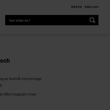
NORSK
ENGLISH
Vad
söker
du?
 och
ng av borrhål vid montage
g.
de hålet noggrant innan