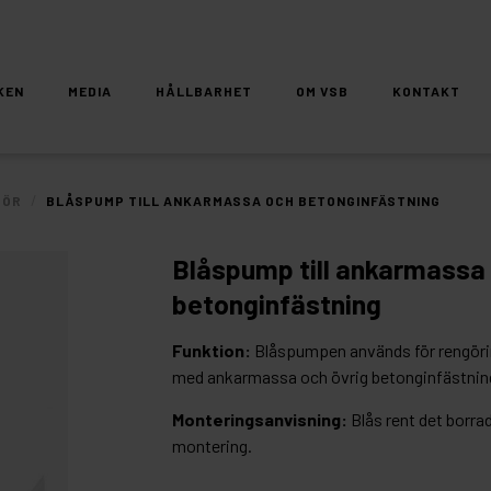
KEN
MEDIA
HÅLLBARHET
OM VSB
KONTAKT
/
HÖR
BLÅSPUMP TILL ANKARMASSA OCH BETONGINFÄSTNING
Blåspump till ankarmassa
betonginfästning
Funktion:
Blåspumpen används för rengöri
med ankarmassa och övrig betonginfästnin
Monteringsanvisning:
Blås rent det borra
montering.