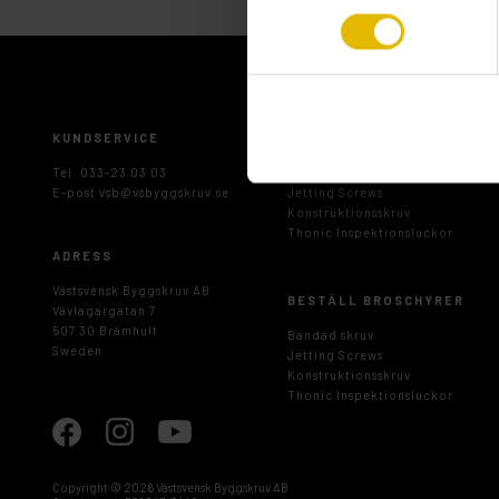
KUNDSERVICE
LADDA NED BROSCHYRER
Tel. 033-23 03 03
Bandad skruv
E-post
vsb@vsbyggskruv.se
Jetting Screws
Konstruktionsskruv
Thonic Inspektionsluckor
ADRESS
Västsvensk Byggskruv AB
BESTÄLL BROSCHYRER
Vävlagargatan 7
507 30 Brämhult
Bandad skruv
Sweden
Jetting Screws
Konstruktionsskruv
Thonic Inspektionsluckor
Copyright ©
2026 Västsvensk Byggskruv AB