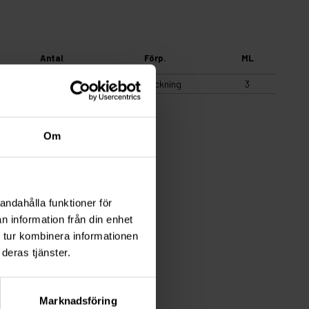
Antal
Förp.
ML
1
Förpackning
3
Om
andahålla funktioner för
n information från din enhet
 tur kombinera informationen
deras tjänster.
Marknadsföring