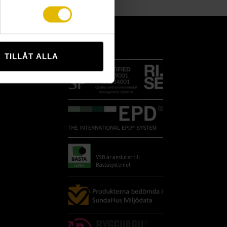
TILLÅT ALLA
VSB är anslutet till
Bastasystemet