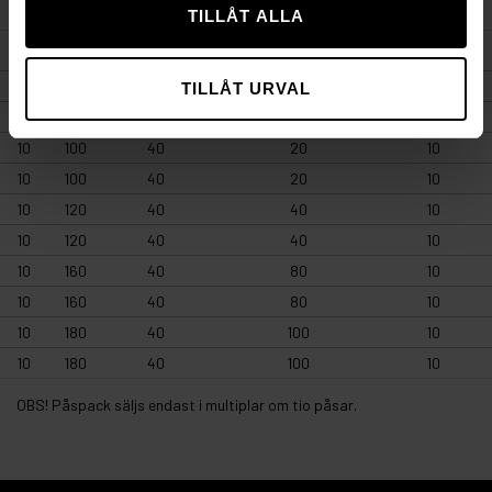
TILLÅT ALLA
D
L
Bits/Hylsa
Max detalj-tjockl. mm
Borr mm
8
100
25
20
8
TILLÅT URVAL
8
100
25
20
8
10
100
40
20
10
10
100
40
20
10
10
120
40
40
10
10
120
40
40
10
10
160
40
80
10
10
160
40
80
10
10
180
40
100
10
10
180
40
100
10
OBS! Påspack säljs endast i multiplar om tio påsar.