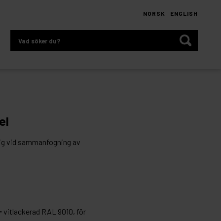
NORSK
ENGLISH
Vad
söker
du?
el
ig vid sammanfogning av
= vitlackerad RAL 9010, för