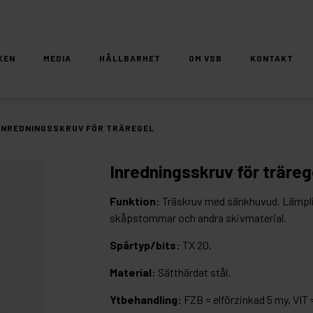
KEN
MEDIA
HÅLLBARHET
OM VSB
KONTAKT
INREDNINGSSKRUV FÖR TRÄREGEL
Inredningsskruv för träreg
Funktion:
Träskruv med sänkhuvud. Lämpl
skåpstommar och andra skivmaterial.
Spårtyp/bits:
TX 20.
Material:
Sätthärdat stål.
Ytbehandling:
FZB = elförzinkad 5 my, VIT 