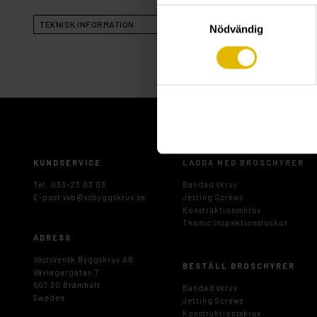
Samtyckesval
TEKNISK INFORMATION
Nödvändig
KUNDSERVICE
LADDA NED BROSCHYRER
Tel. 033-23 03 03
Bandad skruv
E-post
vsb@vsbyggskruv.se
Jetting Screws
Konstruktionsskruv
Thonic Inspektionsluckor
ADRESS
Västsvensk Byggskruv AB
BESTÄLL BROSCHYRER
Vävlagargatan 7
507 30 Brämhult
Bandad skruv
Sweden
Jetting Screws
Konstruktionsskruv