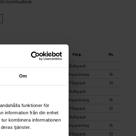
för inomhusbruk.
Art.nr
Antal
Förp.
ML
4028
10000
Bulkpack
4928
250
Förpackning
16
Om
SB4928
25
Påspack
10
S4028
10000
Bulkpack
S4928
250
Förpackning
16
andahålla funktioner för
SBS4928
25
Påspack
10
n information från din enhet
V4028
10000
Bulkpack
 tur kombinera informationen
V4928
250
Förpackning
16
deras tjänster.
SBV4928
25
Påspack
10