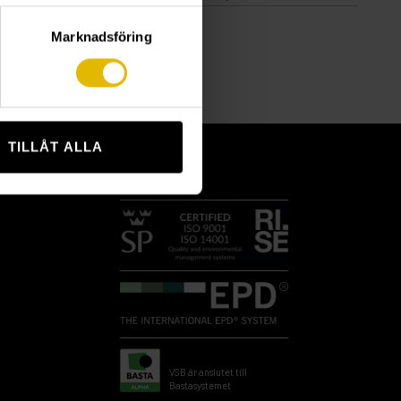
Marknadsföring
TILLÅT ALLA
VSB är anslutet till
Bastasystemet