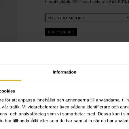
inomhusbruk, SV = svartlackerad RAL 9011, 
ENHETSGUIDE
D
L
Ytbeh.
G
4
28
FZB
12
4
28
FZB
12
Information
4
28
FZB
12
4
28
SV
12
cookies
4
28
SV
12
e för att anpassa innehållet och annonserna till användarna, tillh
4
28
SV
12
vår trafik. Vi vidarebefordrar även sådana identifierare och anna
4
28
VIT
12
nnons- och analysföretag som vi samarbetar med. Dessa kan i sin
4
28
VIT
12
har tillhandahållit eller som de har samlat in när du har använt 
4
28
VIT
12