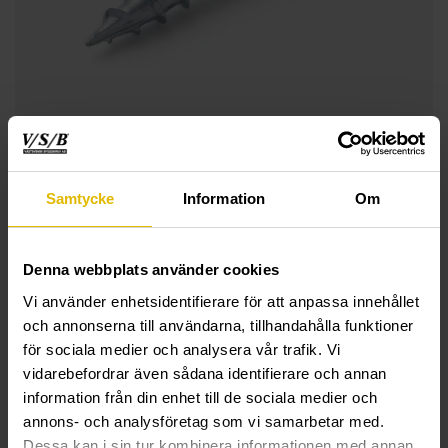
Samtycke
Information
Om
Denna webbplats använder cookies
Vi använder enhetsidentifierare för att anpassa innehållet
och annonserna till användarna, tillhandahålla funktioner
för sociala medier och analysera vår trafik. Vi
vidarebefordrar även sådana identifierare och annan
TEKNISK INFORMASJON
information från din enhet till de sociala medier och
annons- och analysföretag som vi samarbetar med.
Interiørskrue til trelekt
Dessa kan i sin tur kombinera informationen med annan