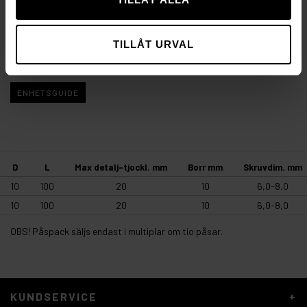
i hålet tills kragen ligger dikt an mot fästdetaljen. Skruva
därefter in skruven anpassad till pluggen enligt samma
tabell. Längden på skruven skall vara ca 5 mm längre än
TILLÅT URVAL
plugg och fästdetalj tillsammans.
ENHETSGUIDE
D
L
Max detalj-tjockl. mm
Borr mm
Skruvdim. mm
10
100
20
10
6,0-8,0
10
100
20
10
6,0-8,0
OBS! Påspack säljs endast i multiplar om tio påsar.
KUNDSERVICE