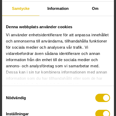
Jetting Screws TKT er en avrundet treskrue
Samtycke
Information
Om
med TX-spor til innendørsbruk.
Skruen inngår i VSB:s serie Jetting Screws, en treskruefamilie
Denna webbplats använder cookies
som inneholder treskruer med TX-spor eller 6-kanthode både til
Vi använder enhetsidentifierare för att anpassa innehållet
innendørs og utendørs bruk. Skruens unike
och annonserna till användarna, tillhandahålla funktioner
innskruingsegenskaper er oppnådd ved å utstyre skruene med
för sociala medier och analysera vår trafik. Vi
en skjærende borspiss, samt skråstilte og langsgående skjær
vidarebefordrar även sådana identifierare och annan
mellom gjengene. Dette gir følgende egenskaper:
information från din enhet till de sociala medier och
Redusert risiko for sprekker i tre
annons- och analysföretag som vi samarbetar med.
Lavere moment ved tiltrekking
Dessa kan i sin tur kombinera informationen med annan
Redusert innskruingstid
information som du har tillhandahållit eller som de har
samlat in när du har använt deras tjänster.
Samtyckesval
Nödvändig
Inställningar