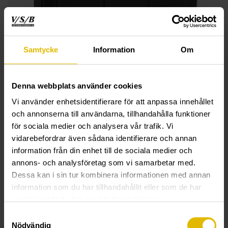
Samtycke
Information
Om
Denna webbplats använder cookies
Vi använder enhetsidentifierare för att anpassa innehållet
och annonserna till användarna, tillhandahålla funktioner
för sociala medier och analysera vår trafik. Vi
TEKNISK INFORMATION
vidarebefordrar även sådana identifierare och annan
information från din enhet till de sociala medier och
Bygglåda
annons- och analysföretag som vi samarbetar med.
Dessa kan i sin tur kombinera informationen med annan
Funktion:
Bygglådan är en förvaringslåda framtagen och
information som du har tillhandahållit eller som de har
måttanpassad för att fungera tillsammans med VSB:s hela
samlat in när du har använt deras tjänster.
produktsortiment inom skruv och infästning.
Samtyckesval
Flexibel och väderskyddande.
Nödvändig