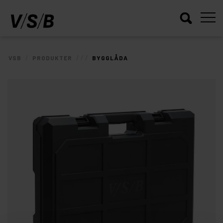
/
/
/
/
VSB
PRODUKTER
BYGGLÅDA