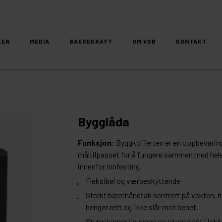
KEN
MEDIA
BAEREKRAFT
OM VSB
KONTAKT
Bygglåda
Funksjon:
Byggkofferten er en oppbevaring
måltilpasset for å fungere sammen med he
innenfor innfesting.
Fleksibel og værbeskyttende
Sterkt bærehåndtak sentrert på vekten, h
henger rett og ikke slår mot benet.
Styreskinner i bunnen og skumplast i lokk