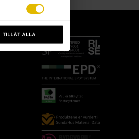
TILLÅT ALLA
VSB er tilknyttet
Bastasystemet