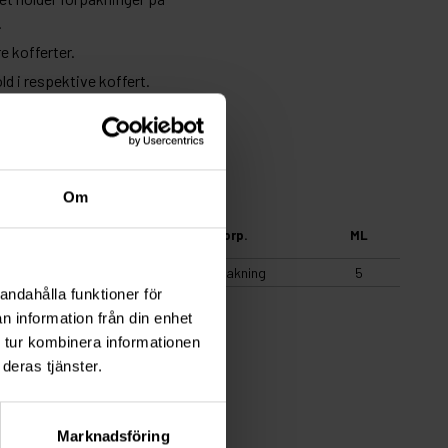
.
e kofferter.
ld i respektive koffert.
Om
Antall
Forp.
ML
1
Forpakning
5
andahålla funktioner för
n information från din enhet
 tur kombinera informationen
deras tjänster.
Marknadsföring