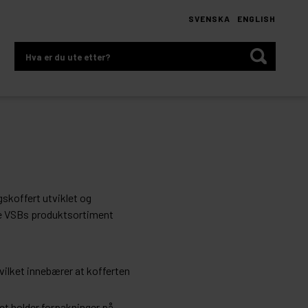
SVENSKA
ENGLISH
Hva
er
du
ute
etter?
skoffert utviklet og
le VSBs produktsortiment
vilket innebærer at kofferten
et holder forpakninger på