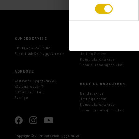
KUNDESERVICE
LAST NED BROSJYRER
Tlf. +46 33-23 03 03
Båndet skrue
E-post
vsb@vsbyggskruv.se
Jetting Screws
Konstruksjonsskrue
Thonic Inspeksjonsluker
ADRESSE
Västsvenk Byggskruv AB
BESTILL BROSJYRER
Vävlagargatan 7
507 30 Brämhult
Båndet skrue
Sverige
Jetting Screws
Konstruksjonsskrue
Thonic Inspeksjonsluker
Copyright ©
2026 Västsvensk Byggskruv AB