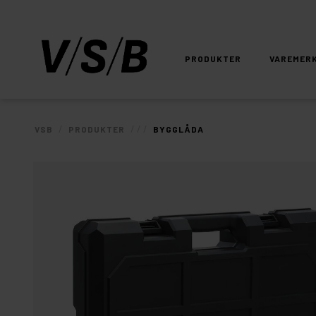
PRODUKTER
VAREMER
/
/
/
/
VSB
PRODUKTER
BYGGLÅDA