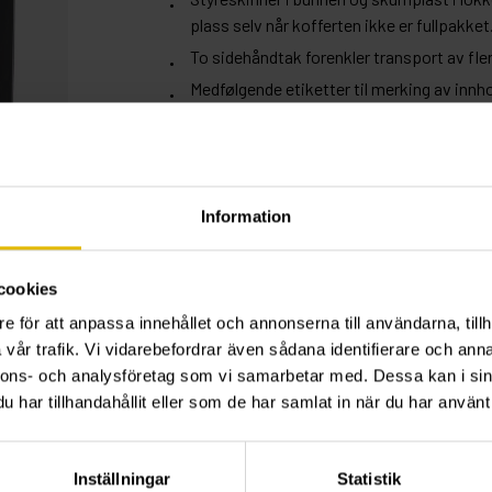
plass selv når kofferten ikke er fullpakket
To sidehåndtak forenkler transport av fler
Medfølgende etiketter til merking av innho
Materialet i Bygglådan er resirkulerbart.
ENHETSVEILEDNING
Information
Betegnelse
Art.nr
cookies
Bygglåda
1000
e för att anpassa innehållet och annonserna till användarna, tillh
vår trafik. Vi vidarebefordrar även sådana identifierare och anna
nnons- och analysföretag som vi samarbetar med. Dessa kan i sin
har tillhandahållit eller som de har samlat in när du har använt 
Inställningar
Statistik