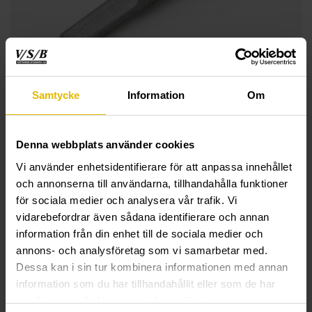
Samtycke
Information
Om
Denna webbplats använder cookies
Vi använder enhetsidentifierare för att anpassa innehållet
och annonserna till användarna, tillhandahålla funktioner
för sociala medier och analysera vår trafik. Vi
vidarebefordrar även sådana identifierare och annan
information från din enhet till de sociala medier och
annons- och analysföretag som vi samarbetar med.
TEKNISK INFORMATION
Dessa kan i sin tur kombinera informationen med annan
information som du har tillhandahållit eller som de har
Byggplåtskruv (utvändig) för balk (utan bricka)
samlat in när du har använt deras tjänster.