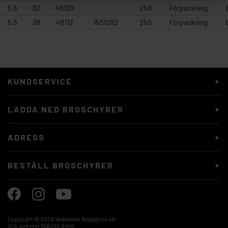
5.5
32
48130
250
Förpackning
5.5
38
48112
1531282
250
Förpackning
KUNDSERVICE
LADDA NED BROSCHYRER
ADRESS
BESTÄLL BROSCHYRER
Copyright ©
2026 Västsvensk Byggskruv AB
Org. nummer 556243-3440