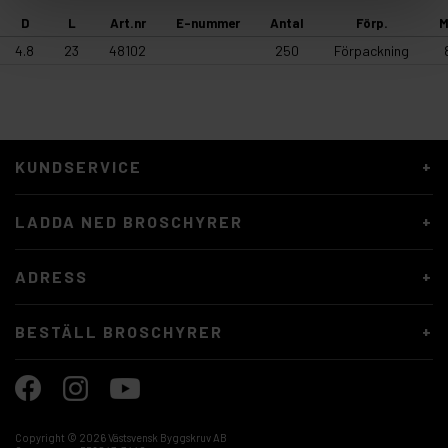
D
L
Art.nr
E-nummer
Antal
Förp.
M
4.8
23
48102
250
Förpackning
KUNDSERVICE
LADDA NED BROSCHYRER
ADRESS
BESTÄLL BROSCHYRER
Copyright ©
2026 Västsvensk Byggskruv AB